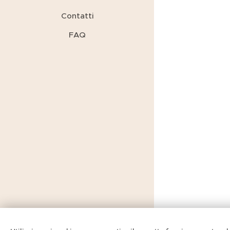
Contatti
FAQ
© 2026
Raffaella Capuano
Psicologa Psicoterapeuta - Bergamo