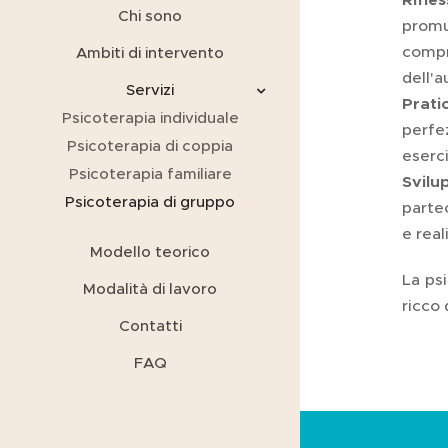
Chi sono
promu
compr
Ambiti di intervento
dell'a
Servizi
Prati
Psicoterapia individuale
perfez
Psicoterapia di coppia
eserci
Psicoterapia familiare
Svilu
Psicoterapia di gruppo
partec
e real
Modello teorico
La ps
Modalità di lavoro
ricco 
Contatti
FAQ