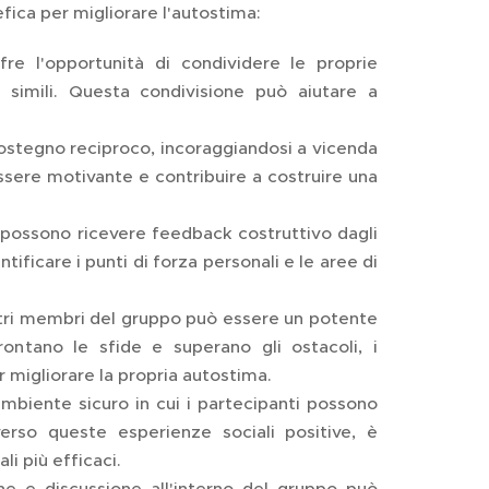
fica per migliorare l'autostima:
e l'opportunità di condividere le proprie
simili. Questa condivisione può aiutare a
ostegno reciproco, incoraggiandosi a vicenda
ssere motivante e contribuire a costruire una
 possono ricevere feedback costruttivo dagli
ificare i punti di forza personali e le aree di
altri membri del gruppo può essere un potente
ontano le sfide e superano gli ostacoli, i
 migliorare la propria autostima.
mbiente sicuro in cui i partecipanti possono
erso queste esperienze sociali positive, è
li più efficaci.
ne e discussione all'interno del gruppo può