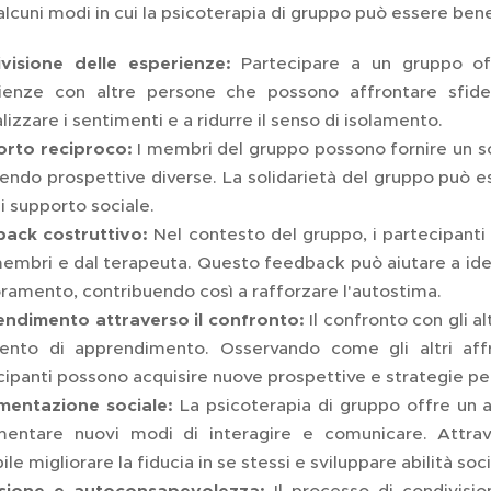
lcuni modi in cui la psicoterapia di gruppo può essere bene
visione delle esperienze:
Partecipare a un gruppo offr
ienze con altre persone che possono affrontare sfide 
izzare i sentimenti e a ridurre il senso di isolamento.
rto reciproco:
I membri del gruppo possono fornire un s
rendo prospettive diverse. La solidarietà del gruppo può e
i supporto sociale.
ack costruttivo:
Nel contesto del gruppo, i partecipanti
membri e dal terapeuta. Questo feedback può aiutare a ident
oramento, contribuendo così a rafforzare l'autostima.
ndimento attraverso il confronto:
Il confronto con gli 
ento di apprendimento. Osservando come gli altri affr
ipanti possono acquisire nuove prospettive e strategie per
mentazione sociale:
La psicoterapia di gruppo offre un a
mentare nuovi modi di interagire e comunicare. Attrav
ile migliorare la fiducia in se stessi e sviluppare abilità socia
ssione e autoconsapevolezza:
Il processo di condivisio