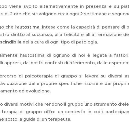
uppo viene svolto alternativamente in presenza e su pia
ri di 2 ore che si svolgono circa ogni 2 settimane e seguo
o che l'
autostima
, intesa come la capacità di pensare di po
stro diritto al successo, alla felicità e all'affermazione d
scindibile
nella cura di ogni tipo di patologia.
almente l'autostima di ognuno di noi è legata a fatto
i appresi, dai nostri contesti di riferimento, dalle esperienze
ercorso di psicoterapia di gruppo si lavora su diversi a
ndividuazione delle proprie specifiche risorse e dei propr
amento ed evoluzione.
o diversi motivi che rendono il gruppo uno strumento d'elez
 terapia di gruppo offre un contesto in cui i partecipan
e sotto la guida di un terapeuta.