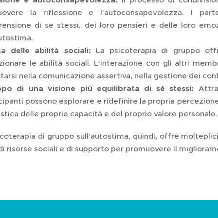
overe la riflessione e l'autoconsapevolezza. I par
ensione di se stessi, dei loro pensieri e delle loro emo
utostima.
ca delle abilità sociali:
La psicoterapia di gruppo offr
ionare le abilità sociali. L'interazione con gli altri mem
tarsi nella comunicazione assertiva, nella gestione dei confl
ppo di una visione più equilibrata di sé stessi:
Attra
ipanti possono esplorare e ridefinire la propria percezione
istica delle proprie capacità e del proprio valore personale.
icoterapia di gruppo sull'autostima, quindi, offre moltepli
di risorse sociali e di supporto per promuovere il migliora