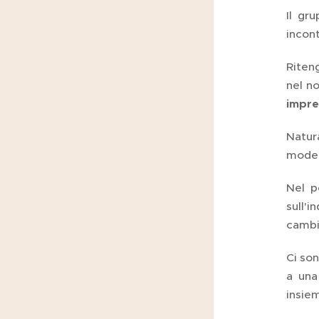
Il gr
incont
Riteng
nel no
impre
Natur
modell
Nel p
sull'i
cambi
Ci son
a una
insiem