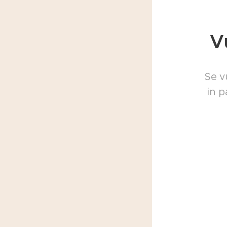
V
Se v
in p