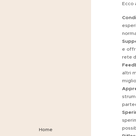
Ecco a
Condi
esper
normal
Suppo
e off
rete d
Feedb
altri 
migli
Appre
strum
partec
Speri
speri
possib
Home
Rifle