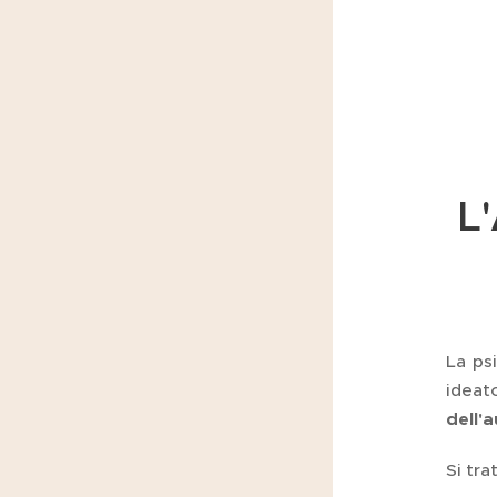
L
La ps
ideat
dell'
Si tra