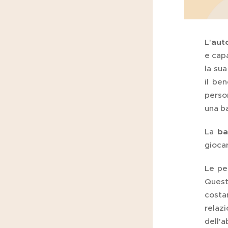
L'
aut
e capa
la sua
il be
perso
una b
La
ba
giocar
Le pe
Quest
costa
relazi
dell'