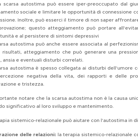
a scarsa autostima può essere iper-preoccupato dal giud
olamento sociale e limitare le opportunità di connessione con
sione. Inoltre, può esserci il timore di non saper affrontare
provazione; questo atteggiamento può portare all'evita
unità e al persistere di sintomi depressivi
arsa autostima può anche essere associata al perfezionism
i risultati, atteggiamento che può generare una pressi
, ansia e eventuali disturbi correlati.
arsa autostima è spesso collegata ai disturbi dell'umore c
ercezione negativa della vita, dei rapporti e delle pr
azione e tristezza.
ortante notare che la scarsa autostima non è la causa unica
do significativo al loro sviluppo e mantenimento.
apia sistemico-relazionale può aiutare con l'autostima in div
razione delle relazioni:
la terapia sistemico-relazionale c