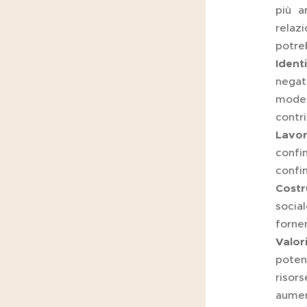
più a
relazi
potre
Ident
negat
model
contr
Lavor
confi
confin
Costr
socia
forne
Valor
poten
risor
aumen