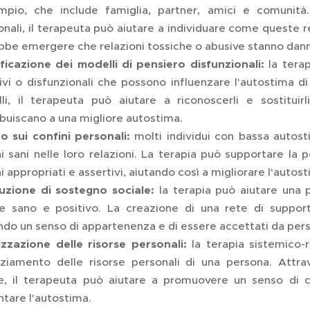
mpio, che include famiglia, partner, amici e comunità.
onali, il terapeuta può aiutare a individuare come queste 
bbe emergere che relazioni tossiche o abusive stanno dann
ificazione dei modelli di pensiero disfunzionali:
la terap
ivi o disfunzionali che possono influenzare l'autostima di
li, il terapeuta può aiutare a riconoscerli e sostituirl
ibuiscano a una migliore autostima.
o sui confini personali:
molti individui con bassa autost
ni sani nelle loro relazioni. La terapia può supportare la
i appropriati e assertivi, aiutando così a migliorare l'autosti
uzione di sostegno sociale:
la terapia può aiutare una 
le sano e positivo. La creazione di una rete di support
ndo un senso di appartenenza e di essere accettati da perso
izzazione delle risorse personali:
la terapia sistemico-r
ziamento delle risorse personali di una persona. Attrave
se, il terapeuta può aiutare a promuovere un senso di 
tare l'autostima.