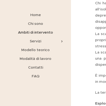
Chi h
all'is
Home
depres
disap
Chi sono
opport
Ambiti di intervento
La sc
propr
Servizi
stress
Modello teorico
La sc
una p
Modalità di lavoro
disper
Contatti
È imp
FAQ
in mo
La ter
Esplo